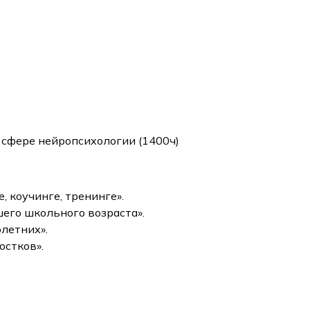
 сфере нейропсихологии (1400ч)
 коучинге, тренинге».
его школьного возраста».
летних».
остков».