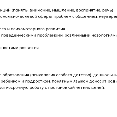
ций (память, внимание, мышление, восприятие, речь)
нально-волевой сферы, проблем с общением, неуверенн
ого и психомоторного развития
 поведенческими проблемами, различными нозологиями 
нностями развития
 образования (психология особого детства), дошкольн
 ребенком и подростком, понятным языком доносит ро
краткосрочную работу с постановкой четких целей.