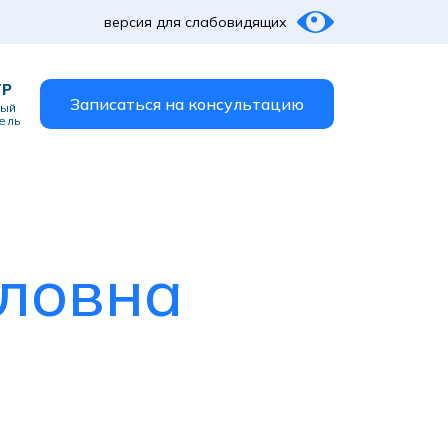
версия для слабовидящих
ТР
Записаться на консультацию
ный
ель
ловна