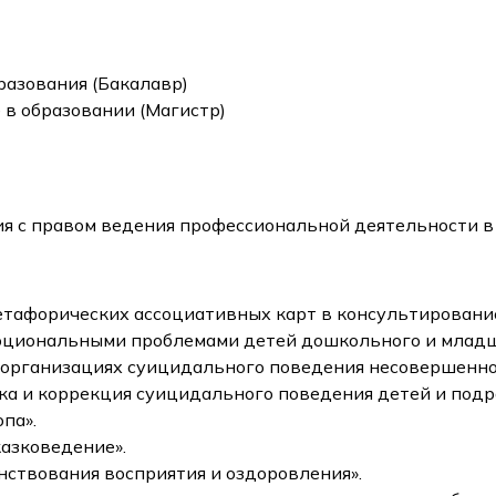
разования (Бакалавр)
 в образовании (Магистр)
ия с правом ведения профессиональной деятельности в
етафорических ассоциативных карт в консультирование,
моциональными проблемами детей дошкольного и младш
организациях суицидального поведения несовершенно
а и коррекция суицидального поведения детей и подр
па».
азковедение».
ствования восприятия и оздоровления».